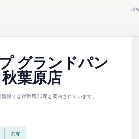
場
プ グランドパン
 秋葉原店
情報では対戦席20席と案内されています。
共有