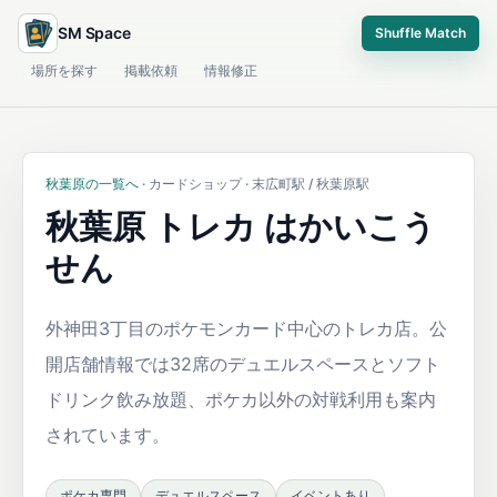
SM Space
Shuffle Match
場所を探す
掲載依頼
情報修正
秋葉原の一覧へ
· カードショップ · 末広町駅 / 秋葉原駅
秋葉原 トレカ はかいこう
せん
外神田3丁目のポケモンカード中心のトレカ店。公
開店舗情報では32席のデュエルスペースとソフト
ドリンク飲み放題、ポケカ以外の対戦利用も案内
されています。
ポケカ専門
デュエルスペース
イベントあり