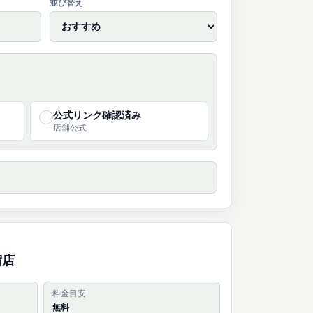
並び替え
公式リンク確認済み
✓
店舗公式
宿店
料金目安
無料