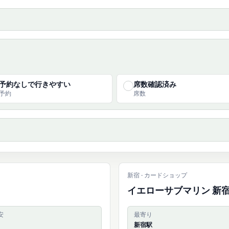
予約なしで行きやすい
席数確認済み
✓
予約
席数
新宿 · カードショップ
イエローサブマリン 新
安
最寄り
新宿駅