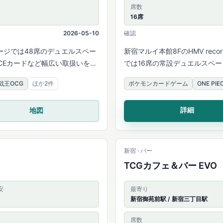
席数
16席
2026-05-10
確認
ージでは48席のデュエルスペー
新宿マルイ本館8FのHMV rec
ECEカードなど幅広い取扱いを案
では16席の常設デュエルスペ
定が案内されています。
戯王OCG
ほか2件
ポケモンカードゲーム
ONE P
詳細
地図
新宿 · バー
TCGカフェ＆バー EVO
安
最寄り
新宿御苑前駅 / 新宿三丁目駅
席数