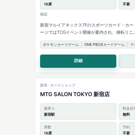
16席
不要
確認
新宿マルイアネックス7Fのスポーツカード・カー
ージではTCGイベント開催が案内され、移転リニ
開封・デュエルスペース設置が案内されています
ポケモンカードゲーム
ONE PIECEカードゲーム
マ
詳細
新宿 · カードショップ
MTG SALON TOKYO 新宿店
最寄り
料金目
新宿駅
無料
席数
予約
16席
不要