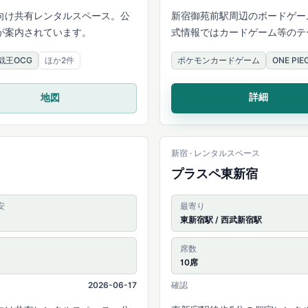
向け共有レンタルスペース。公
新宿御苑前駅周辺のボードゲー
が案内されています。
式情報ではカードゲーム等のテ
れています。
戯王OCG
ほか2件
ポケモンカードゲーム
ONE P
詳細
地図
新宿 · レンタルスペース
プラスペ東新宿
安
最寄り
東新宿駅 / 西武新宿駅
席数
10席
2026-06-17
確認