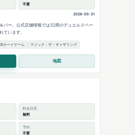
不要
2026-05-31
ェ＆バー。公式店舗情報では32席のデュエルスペー
されています。
IECEカードゲーム
マジック：ザ・ギャザリング
地図
料金目安
無料
予約
不要