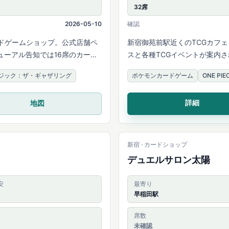
32席
2026-05-10
確認
ドゲームショップ。公式店舗ペ
新宿御苑前駅近くのTCGカフ
ューアル告知では16席のカード
スと各種TCGイベントが案内
。
ジック：ザ・ギャザリング
ポケモンカードゲーム
ONE P
詳細
地図
新宿 · カードショップ
デュエルサロン太陽
安
最寄り
早稲田駅
席数
未確認