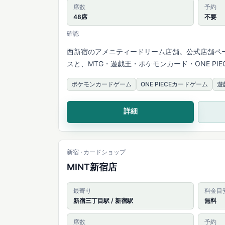
席数
予約
48席
不要
確認
西新宿のアメニティードリーム店舗。公式店舗ペ
スと、MTG・遊戯王・ポケモンカード・ONE PI
内しています。
ポケモンカードゲーム
ONE PIECEカードゲーム
遊
詳細
新宿 · カードショップ
MINT新宿店
最寄り
料金目
新宿三丁目駅 / 新宿駅
無料
席数
予約