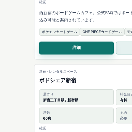
確認
西新宿のボードゲームカフェ。公式FAQではボー
込み可能と案内されています。
ポケモンカードゲーム
ONE PIECEカードゲーム
遊
詳細
新宿 · レンタルスペース
ボドシェア新宿
最寄り
料金目
新宿三丁目駅 / 新宿駅
有料
席数
予約
60席
必要
確認