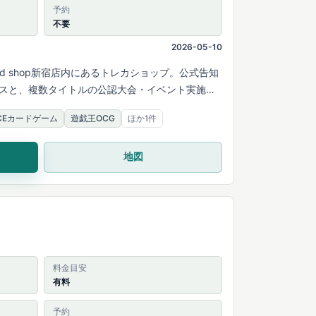
予約
不要
2026-05-10
ord shop新宿店内にあるトレカショップ。公式告知
ースと、複数タイトルの公認大会・イベント実施予
IECEカードゲーム
遊戯王OCG
ほか1件
地図
料金目安
有料
予約