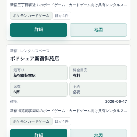
新宿三丁目駅近くのボードゲーム・カードゲーム向け共有レンタルス
ペース。公式情報ではカードゲーム専用の卓予約や相席予約が案内さ
ポケモンカードゲーム
ほか4件
れています。
詳細
地図
新宿 · レンタルスペース
ボドシェア新宿御苑店
最寄り
料金目安
新宿御苑前駅
有料
席数
予約
6席
必要
確認
2026-06-17
新宿御苑前駅周辺のボードゲーム・カードゲーム向け共有レンタルス
ペース。公式情報ではカードゲーム等のテーブルゲーム利用と、6名ま
ポケモンカードゲーム
ほか4件
での貸切確約が案内されています。
詳細
地図