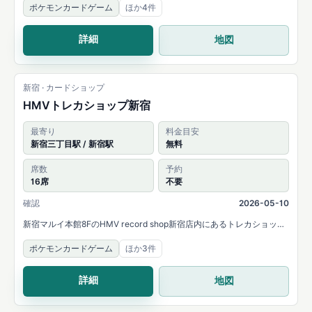
ポケモンカードゲーム
ほか4件
など幅広い取扱いを案内しています。
詳細
地図
新宿 · カードショップ
HMVトレカショップ新宿
最寄り
料金目安
新宿三丁目駅 / 新宿駅
無料
席数
予約
16席
不要
確認
2026-05-10
新宿マルイ本館8FのHMV record shop新宿店内にあるトレカショッ
プ。公式告知では16席の常設デュエルスペースと、複数タイトルの公
ポケモンカードゲーム
ほか3件
認大会・イベント実施予定が案内されています。
詳細
地図