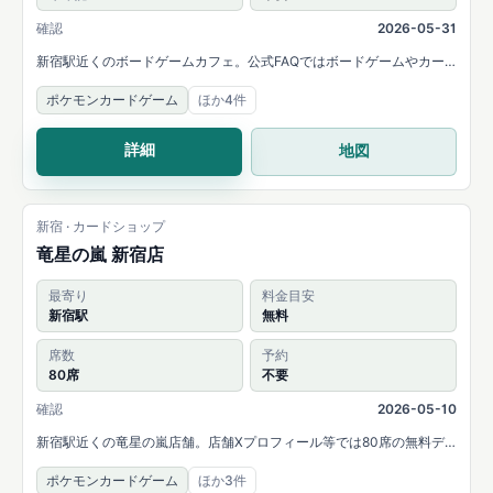
確認
2026-05-31
新宿駅近くのボードゲームカフェ。公式FAQではボードゲームやカー
ドゲームの持ち込み可能と案内されています。
ポケモンカードゲーム
ほか4件
詳細
地図
新宿 · カードショップ
竜星の嵐 新宿店
最寄り
料金目安
新宿駅
無料
席数
予約
80席
不要
確認
2026-05-10
新宿駅近くの竜星の嵐店舗。店舗Xプロフィール等では80席の無料デ
ュエルスペースと、ポケカ・ONE PIECE・デュエマ・遊戯王などの取
ポケモンカードゲーム
ほか3件
扱いが案内されています。