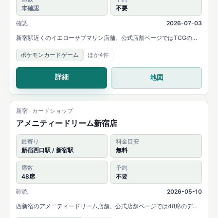
未確認
不要
確認
2026-07-03
新宿駅近くのイエローサブマリン店舗。公式店舗ページではTCGのパ
ック・シングルカード取扱いと、デュエルルームが案内されていま
ポケモンカードゲーム
ほか4件
す。
詳細
地図
新宿 · カードショップ
アメニティードリーム新宿店
最寄り
料金目安
新宿西口駅 / 新宿駅
無料
席数
予約
48席
不要
確認
2026-05-10
西新宿のアメニティードリーム店舗。公式店舗ページでは48席のデュ
エルスペースと、MTG・遊戯王・ポケモンカード・ONE PIECEカード