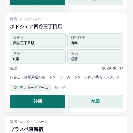
新宿 · レンタルスペース
ボドシェア四谷三丁目店
最寄り
料金目安
四谷三丁目駅
有料
席数
予約
8席
必要
確認
2026-06-17
四谷三丁目駅周辺のボードゲーム・カードゲーム向け共有レンタルス
ペース。公式情報ではカードゲーム等のテーブルゲーム利用と、8名ま
ポケモンカードゲーム
ほか4件
での貸切確約が案内されています。
詳細
地図
新宿 · レンタルスペース
プラスペ東新宿