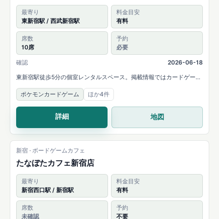
最寄り
料金目安
東新宿駅 / 西武新宿駅
有料
席数
予約
10席
必要
確認
2026-06-18
東新宿駅徒歩5分の個室レンタルスペース。掲載情報ではカードゲーム
用の大きい机や、カードゲームと作業に使える大きいテーブルが案内
ポケモンカードゲーム
ほか4件
されています。
詳細
地図
新宿 · ボードゲームカフェ
たなぼたカフェ新宿店
最寄り
料金目安
新宿西口駅 / 新宿駅
有料
席数
予約
未確認
不要