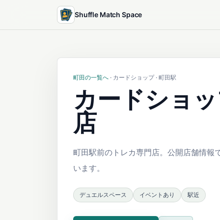
Shuffle Match Space
町田の一覧へ
· カードショップ · 町田駅
カードショッ
店
町田駅前のトレカ専門店。公開店舗情報で
います。
デュエルスペース
イベントあり
駅近