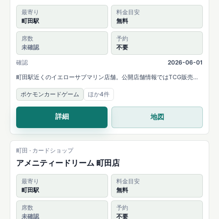
最寄り
料金目安
町田駅
無料
席数
予約
未確認
不要
確認
2026-06-01
町田駅近くのイエローサブマリン店舗。公開店舗情報ではTCG販売・
買取と大会開催が案内されています。
ポケモンカードゲーム
ほか4件
詳細
地図
町田 · カードショップ
アメニティードリーム 町田店
最寄り
料金目安
町田駅
無料
席数
予約
未確認
不要