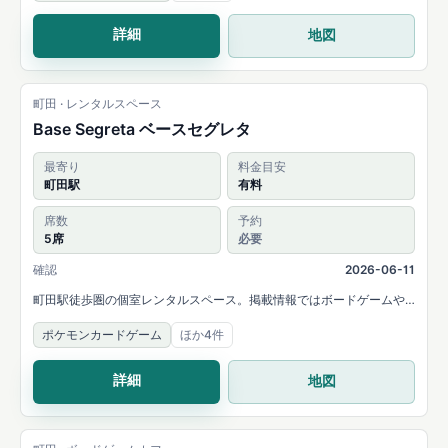
詳細
地図
町田 · レンタルスペース
Base Segreta ベースセグレタ
最寄り
料金目安
町田駅
有料
席数
予約
5席
必要
確認
2026-06-11
町田駅徒歩圏の個室レンタルスペース。掲載情報ではボードゲームや
最新カードゲームがそろう場所として案内され、少人数のゲーム会や
ポケモンカードゲーム
ほか4件
推し会に対応しています。
詳細
地図