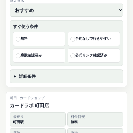
すぐ使う条件
無料
予約なしで行きやすい
✓
✓
席数確認済み
公式リンク確認済み
✓
✓
詳細条件
町田 · カードショップ
カードラボ 町田店
最寄り
料金目安
町田駅
無料
席数
予約