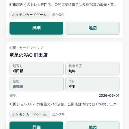
町田駅近くのトレカ専門店。公開店舗情報では各種TCGの販売・買取
と大会開催が案内されています。
ポケモンカードゲーム
ほか3件
詳細
地図
町田 · カードショップ
竜星のPAO 町田店
最寄り
料金目安
町田駅
無料
席数
予約
未確認
不要
確認
2026-06-01
町田ジョルナB2Fの竜星のPAO店舗。公開店舗情報ではTCGのデュエ
ルスペースとシングルカード販売が案内されています。
ポケモンカードゲーム
ほか3件
詳細
地図