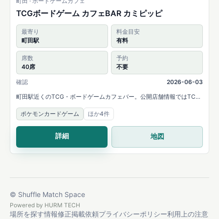
町田 · ボードゲームカフェ
TCGボードゲーム カフェBAR カミピッピ
最寄り
料金目安
町田駅
有料
席数
予約
40席
不要
確認
2026-06-03
町田駅近くのTCG・ボードゲームカフェバー。公開店舗情報ではTCG
をメインの遊び方として案内し、20卓40席、毎日イベント、シングル
ポケモンカードゲーム
ほか4件
カード販売が紹介されています。
詳細
地図
© Shuffle Match Space
Powered by
HURM TECH
場所を探す
情報修正
掲載依頼
プライバシーポリシー
利用上の注意