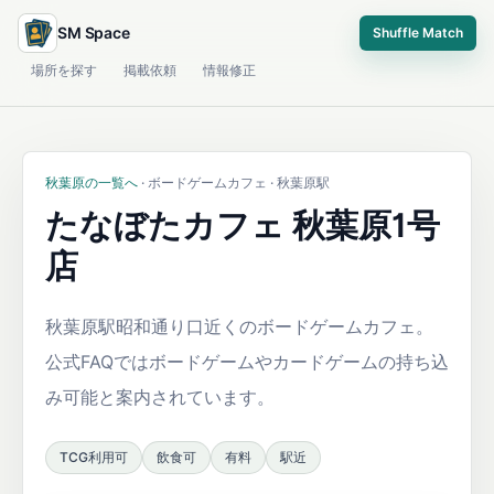
SM Space
Shuffle Match
場所を探す
掲載依頼
情報修正
秋葉原の一覧へ
· ボードゲームカフェ · 秋葉原駅
たなぼたカフェ 秋葉原1号
店
秋葉原駅昭和通り口近くのボードゲームカフェ。
公式FAQではボードゲームやカードゲームの持ち込
み可能と案内されています。
TCG利用可
飲食可
有料
駅近