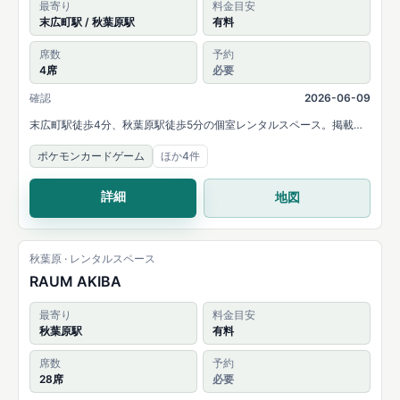
最寄り
料金目安
末広町駅 / 秋葉原駅
有料
席数
予約
4席
必要
確認
2026-06-09
末広町駅徒歩4分、秋葉原駅徒歩5分の個室レンタルスペース。掲載情
報ではTCGの対戦会・練習会・収録や、カードショップの混雑を避け
ポケモンカードゲーム
ほか4件
た個室対戦に使えると案内されています。
詳細
地図
秋葉原 · レンタルスペース
RAUM AKIBA
最寄り
料金目安
秋葉原駅
有料
席数
予約
28席
必要