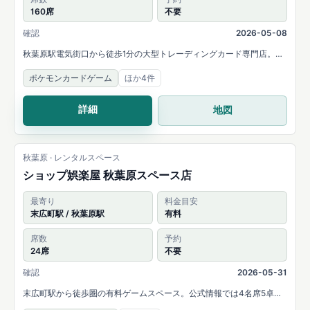
160席
不要
確認
2026-05-08
秋葉原駅電気街口から徒歩1分の大型トレーディングカード専門店。公
式情報では160席以上のフリーデュエルスペースを案内しています。
ポケモンカードゲーム
ほか4件
詳細
地図
秋葉原 · レンタルスペース
ショップ娯楽屋 秋葉原スペース店
最寄り
料金目安
末広町駅 / 秋葉原駅
有料
席数
予約
24席
不要
確認
2026-05-31
末広町駅から徒歩圏の有料ゲームスペース。公式情報では4名席5卓と2
名席2卓が案内され、TCG関連商品の販売や店内受け取りにも対応して