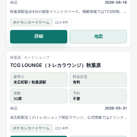
確認
2026-06-18
秋葉原駅徒歩4分の個室イベントスペース。掲載情報ではTCG対戦、オ
フ会、ボードゲーム会などにおすすめと案内され、28名まで利用でき
ポケモンカードゲーム
ほか4件
ます。
詳細
地図
秋葉原 · カードショップ
TCG LOUNGE（トレカラウンジ）秋葉原
最寄り
料金目安
末広町駅 / 秋葉原駅
有料
席数
予約
32席
不要
確認
2026-05-31
末広町駅近くのトレカショップ併設ラウンジ。公式情報ではドリンク
飲み放題とスナック付きの32席デュエルスペース、個室完備が案内さ
ポケモンカードゲーム
ほか4件
れています。