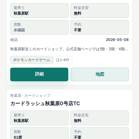
最寄り
料金目安
秋葉原駅
無料
席数
予約
未確認
不要
確認
2026-05-08
秋葉原駅近くのカードショップ。公式店舗ページでは1階・3階・4階・
5階の複数フロアと、5階レジカウンターでの大会受付が案内されてい
ポケモンカードゲーム
ほか4件
ます。
詳細
地図
秋葉原 · カードショップ
カードラッシュ秋葉原0号店TC
最寄り
料金目安
秋葉原駅
無料
席数
予約
92席
不要