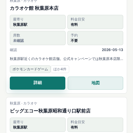
秋葉原 · カラオケ
カラオケ館 秋葉原本店
最寄り
料金目安
秋葉原駅
有料
席数
予約
未確認
不要
確認
2026-05-13
秋葉原駅近くのカラオケ館店舗。公式キャンペーンでは秋葉原本店限
定のTCGデュエルプランが案内され、完全個室のカラオケルームでト
ポケモンカードゲーム
ほか4件
レーディングカードゲームを遊べます。
詳細
地図
秋葉原 · カラオケ
ビッグエコー秋葉原昭和通り口駅前店
最寄り
料金目安
秋葉原駅
有料