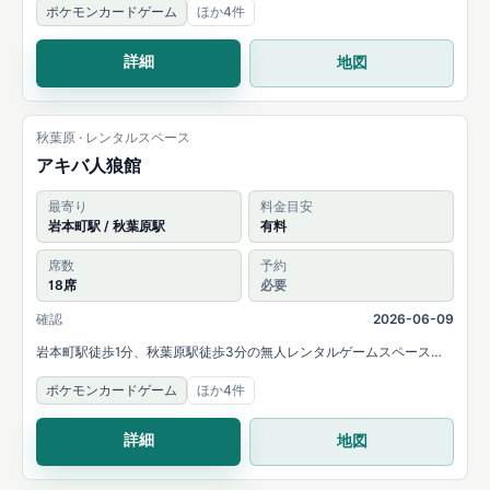
ポケモンカードゲーム
ほか4件
います。
詳細
地図
秋葉原 · レンタルスペース
アキバ人狼館
最寄り
料金目安
岩本町駅 / 秋葉原駅
有料
席数
予約
18席
必要
確認
2026-06-09
岩本町駅徒歩1分、秋葉原駅徒歩3分の無人レンタルゲームスペース。
公式情報ではカードゲーム、ボードゲーム、TRPG、ポーカーに適した
ポケモンカードゲーム
ほか4件
場所として案内されています。
詳細
地図