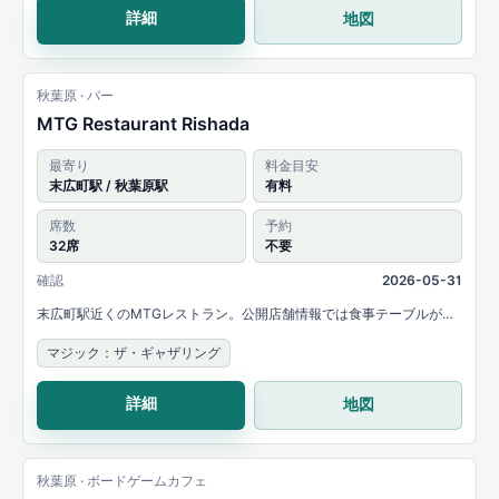
詳細
地図
秋葉原 · バー
MTG Restaurant Rishada
最寄り
料金目安
末広町駅 / 秋葉原駅
有料
席数
予約
32席
不要
確認
2026-05-31
末広町駅近くのMTGレストラン。公開店舗情報では食事テーブルがそ
のままデュエルスペースになり、32席でMTGを遊べると案内されてい
マジック：ザ・ギャザリング
ます。
詳細
地図
秋葉原 · ボードゲームカフェ