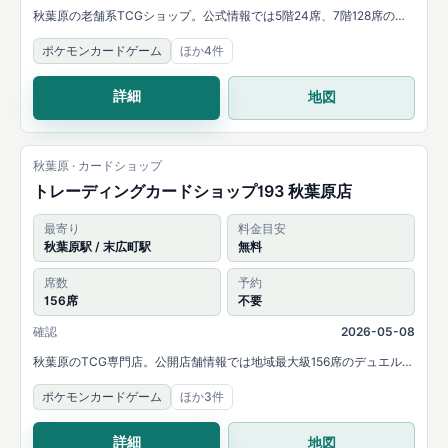
秋葉原の老舗系TCGショップ。公式情報では5階24席、7階128席のデ
ュエルスペースを案内しています。
ポケモンカードゲーム
ほか4件
詳細
地図
秋葉原 · カードショップ
トレーディングカードショップ193 秋葉原店
最寄り
料金目安
秋葉原駅 / 末広町駅
無料
席数
予約
156席
不要
確認
2026-05-08
秋葉原のTCG専門店。公開店舗情報では地域最大級156席のデュエルス
ペースを案内しています。
ポケモンカードゲーム
ほか3件
詳細
地図