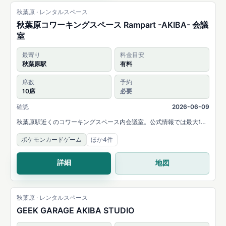
秋葉原 · レンタルスペース
秋葉原コワーキングスペース Rampart -AKIBA- 会議
室
最寄り
料金目安
秋葉原駅
有料
席数
予約
10席
必要
確認
2026-06-09
秋葉原駅近くのコワーキングスペース内会議室。公式情報では最大10
人分の大テーブル付き会議室をレンタルスペースとして使え、カード
ポケモンカードゲーム
ほか4件
ゲーム利用やモニター貸しと併用したゲーム会にも対応すると案内さ
れています。
詳細
地図
秋葉原 · レンタルスペース
GEEK GARAGE AKIBA STUDIO