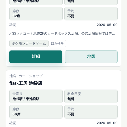
池袋駅 / 東池袋駅
無料
席数
予約
32席
不要
確認
2026-05-09
バロックコート池袋2Fのカードボックス店舗。公式店舗情報ではデュ
エルスペース32席、平日22時までの営業、複数タイトルの取扱いを案
ポケモンカードゲーム
ほか4件
内しています。
詳細
地図
池袋 · カードショップ
flat-工房 池袋店
最寄り
料金目安
池袋駅 / 東池袋駅
無料
席数
予約
56席
不要
確認
2026-05-09