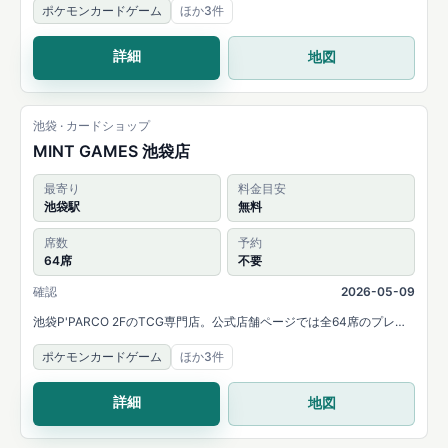
ポケモンカードゲーム
ほか3件
などのイベントを案内しています。
詳細
地図
池袋 · カードショップ
MINT GAMES 池袋店
最寄り
料金目安
池袋駅
無料
席数
予約
64席
不要
確認
2026-05-09
池袋P'PARCO 2FのTCG専門店。公式店舗ページでは全64席のプレイ
スペースと、MTG・ポケモンカード・ONE PIECEカード・デュエル・
ポケモンカードゲーム
ほか3件
マスターズなどの取扱いを案内しています。
詳細
地図