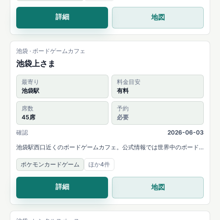
詳細
地図
池袋 · ボードゲームカフェ
池袋上さま
最寄り
料金目安
池袋駅
有料
席数
予約
45席
必要
確認
2026-06-03
池袋駅西口近くのボードゲームカフェ。公式情報では世界中のボード
ゲーム・カードゲームを楽しめると案内され、最大45席と個室、予
ポケモンカードゲーム
ほか4件
約・貸切対応があります。
詳細
地図