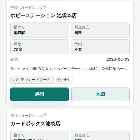
池袋 · カードショップ
ホビーステーション 池袋本店
最寄り
料金目安
池袋駅
無料
席数
予約
70席
不要
確認
2026-05-09
サンシャイン60通り近くのホビーステーション本店。公式店舗ページ
では都内最大級の70席デュエルスペースと各種カードゲーム大会の実
ポケモンカードゲーム
ほか4件
施を案内しています。
詳細
地図
池袋 · カードショップ
カードボックス池袋店
最寄り
料金目安