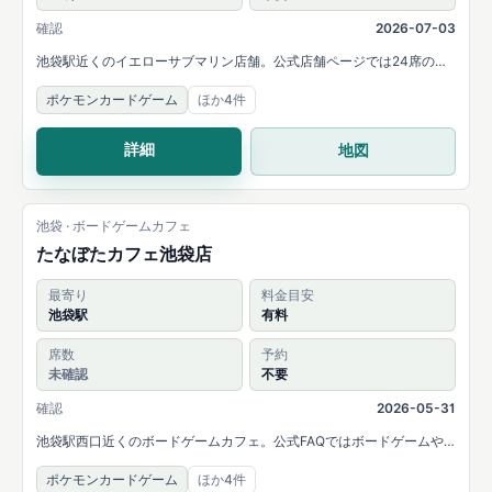
確認
2026-07-03
池袋駅近くのイエローサブマリン店舗。公式店舗ページでは24席のデ
ュエルルームと、MTG・遊戯王・デュエルマスターズ・ポケモンカー
ポケモンカードゲーム
ほか4件
ドゲーム・ONE PIECEカードゲームなどの取扱いを案内しています。
詳細
地図
池袋 · ボードゲームカフェ
たなぼたカフェ池袋店
最寄り
料金目安
池袋駅
有料
席数
予約
未確認
不要
確認
2026-05-31
池袋駅西口近くのボードゲームカフェ。公式FAQではボードゲームや
カードゲームの持ち込み可能と案内されています。
ポケモンカードゲーム
ほか4件