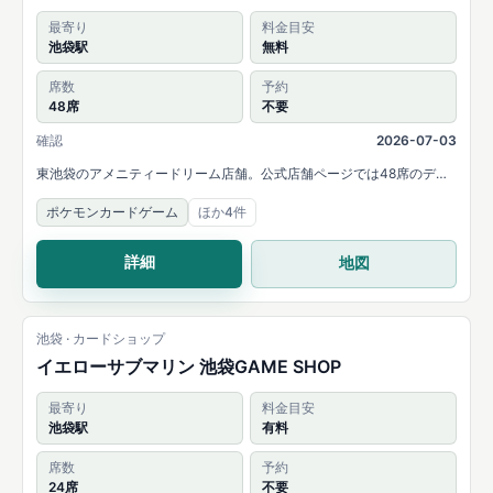
最寄り
料金目安
池袋駅
無料
席数
予約
48席
不要
確認
2026-07-03
東池袋のアメニティードリーム店舗。公式店舗ページでは48席のデュ
エルスペースと、MTG・遊戯王・ポケモンカード・デュエルマスター
ポケモンカードゲーム
ほか4件
ズ・ONE PIECEカードなど幅広い取扱いを案内しています。
詳細
地図
池袋 · カードショップ
イエローサブマリン 池袋GAME SHOP
最寄り
料金目安
池袋駅
有料
席数
予約
24席
不要