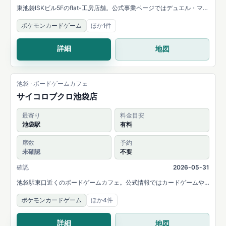
東池袋ISKビル5Fのflat-工房店舗。公式事業ページではデュエル・マス
ターズ、ポケモンカードゲーム、Xross Starsの取扱いと、最大56席の
ポケモンカードゲーム
ほか1件
プレイスペースを案内しています。
詳細
地図
池袋 · ボードゲームカフェ
サイコロブクロ池袋店
最寄り
料金目安
池袋駅
有料
席数
予約
未確認
不要
確認
2026-05-31
池袋駅東口近くのボードゲームカフェ。公式情報ではカードゲームや
TCGの持ち込みも可能と案内されています。
ポケモンカードゲーム
ほか4件
詳細
地図