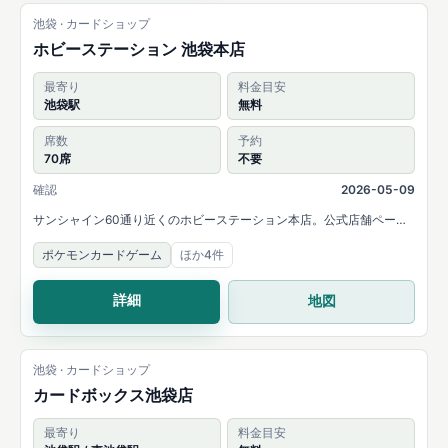
池袋 · カードショップ
ホビーステーション 池袋本店
最寄り
料金目安
池袋駅
無料
席数
予約
70席
不要
確認
2026-05-09
サンシャイン60通り近くのホビーステーション本店。公式店舗ページ
では都内最大級の70席デュエルスペースと各種カードゲーム大会の実
ポケモンカードゲーム
ほか4件
施を案内しています。
詳細
地図
池袋 · カードショップ
カードボックス池袋店
最寄り
料金目安