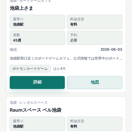
池袋 · ボードゲームカフェ
池袋上さま
最寄り
料金目安
池袋駅
有料
席数
予約
45席
必要
確認
2026-06-03
池袋駅西口近くのボードゲームカフェ。公式情報では世界中のボード
ゲーム・カードゲームを楽しめると案内され、最大45席と個室、予
ポケモンカードゲーム
ほか4件
約・貸切対応があります。
詳細
地図
池袋 · レンタルスペース
Raumスペース ベル池袋
最寄り
料金目安
池袋駅
有料