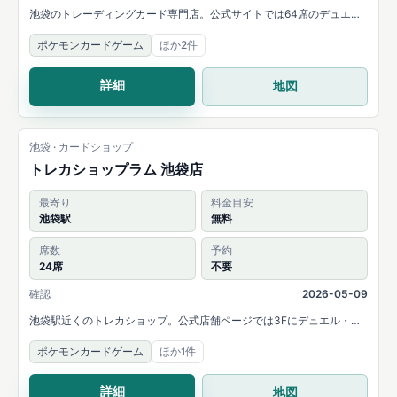
池袋のトレーディングカード専門店。公式サイトでは64席のデュエル
スペースと、ポケモンカード・ONE PIECEカードなどの取扱い、定期
ポケモンカードゲーム
ほか2件
的なカードゲームイベントを案内しています。
詳細
地図
池袋 · カードショップ
トレカショップラム 池袋店
最寄り
料金目安
池袋駅
無料
席数
予約
24席
不要
確認
2026-05-09
池袋駅近くのトレカショップ。公式店舗ページでは3Fにデュエル・イ
ベントフロアとレンタルスペース利用があり、ポケモンカードやONE
ポケモンカードゲーム
ほか1件
PIECEカードの大会・交流会を案内しています。
詳細
地図