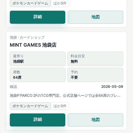
ポケモンカードゲーム
ほか3件
などのイベントを案内しています。
詳細
地図
池袋 · カードショップ
MINT GAMES 池袋店
最寄り
料金目安
池袋駅
無料
席数
予約
64席
不要
確認
2026-05-09
池袋P'PARCO 2FのTCG専門店。公式店舗ページでは全64席のプレイ
スペースと、MTG・ポケモンカード・ONE PIECEカード・デュエル・
ポケモンカードゲーム
ほか3件
マスターズなどの取扱いを案内しています。
詳細
地図