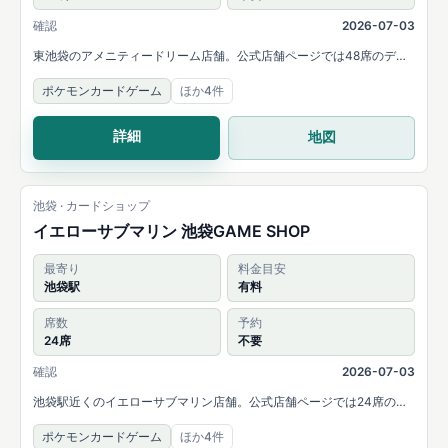
確認
2026-07-03
東池袋のアメニティードリーム店舗。公式店舗ページでは48席のデュ
エルスペースと、MTG・遊戯王・ポケモンカード・デュエルマスター
ポケモンカードゲーム
ほか4件
ズ・ONE PIECEカードなど幅広い取扱いを案内しています。
詳細
地図
池袋 · カードショップ
イエローサブマリン 池袋GAME SHOP
最寄り
料金目安
池袋駅
有料
席数
予約
24席
不要
確認
2026-07-03
池袋駅近くのイエローサブマリン店舗。公式店舗ページでは24席のデ
ュエルルームと、MTG・遊戯王・デュエルマスターズ・ポケモンカー
ポケモンカードゲーム
ほか4件
ドゲーム・ONE PIECEカードゲームなどの取扱いを案内しています。