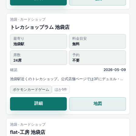
池袋 · カードショップ
トレカショップラム 池袋店
最寄り
料金目安
池袋駅
無料
席数
予約
24席
不要
確認
2026-05-09
池袋駅近くのトレカショップ。公式店舗ページでは3Fにデュエル・イ
ベントフロアとレンタルスペース利用があり、ポケモンカードやONE
ポケモンカードゲーム
ほか1件
PIECEカードの大会・交流会を案内しています。
詳細
地図
池袋 · カードショップ
flat-工房 池袋店