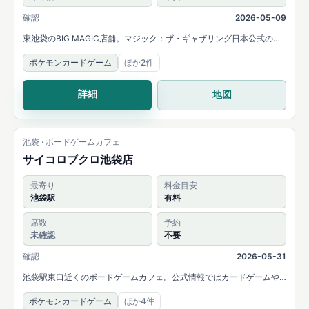
確認
2026-05-09
東池袋のBIG MAGIC店舗。マジック：ザ・ギャザリング日本公式の店
舗イベント情報でFNMなどの開催が確認でき、ポケモンカードジム店
ポケモンカードゲーム
ほか2件
舗としても掲載されています。
詳細
地図
池袋 · ボードゲームカフェ
サイコロブクロ池袋店
最寄り
料金目安
池袋駅
有料
席数
予約
未確認
不要
確認
2026-05-31
池袋駅東口近くのボードゲームカフェ。公式情報ではカードゲームや
TCGの持ち込みも可能と案内されています。
ポケモンカードゲーム
ほか4件