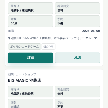
最寄り
料金目安
池袋駅 / 東池袋駅
無料
席数
予約
56席
不要
確認
2026-05-09
東池袋ISKビル5Fのflat-工房店舗。公式事業ページではデュエル・マス
ターズ、ポケモンカードゲーム、Xross Starsの取扱いと、最大56席の
ポケモンカードゲーム
ほか1件
プレイスペースを案内しています。
詳細
地図
池袋 · カードショップ
BIG MAGIC 池袋店
最寄り
料金目安
池袋駅 / 東池袋駅
無料
席数
予約
未確認
不要