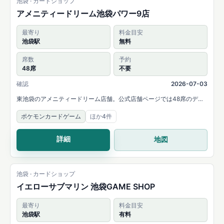
池袋 · カードショップ
アメニティードリーム池袋パワー9店
最寄り
料金目安
池袋駅
無料
席数
予約
48席
不要
確認
2026-07-03
東池袋のアメニティードリーム店舗。公式店舗ページでは48席のデュ
エルスペースと、MTG・遊戯王・ポケモンカード・デュエルマスター
ポケモンカードゲーム
ほか4件
ズ・ONE PIECEカードなど幅広い取扱いを案内しています。
詳細
地図
池袋 · カードショップ
イエローサブマリン 池袋GAME SHOP
最寄り
料金目安
池袋駅
有料