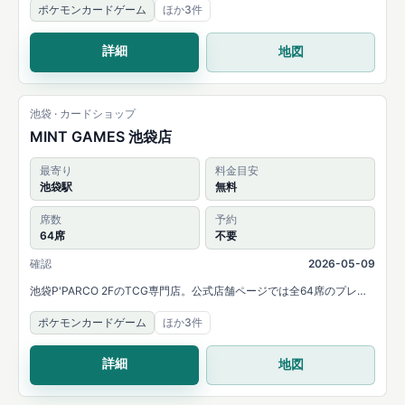
ポケモンカードゲーム
ほか3件
などのイベントを案内しています。
詳細
地図
池袋 · カードショップ
MINT GAMES 池袋店
最寄り
料金目安
池袋駅
無料
席数
予約
64席
不要
確認
2026-05-09
池袋P'PARCO 2FのTCG専門店。公式店舗ページでは全64席のプレイ
スペースと、MTG・ポケモンカード・ONE PIECEカード・デュエル・
ポケモンカードゲーム
ほか3件
マスターズなどの取扱いを案内しています。
詳細
地図