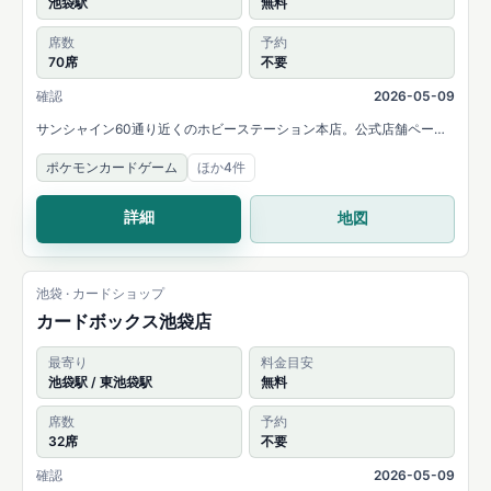
池袋駅
無料
席数
予約
70席
不要
確認
2026-05-09
サンシャイン60通り近くのホビーステーション本店。公式店舗ページ
では都内最大級の70席デュエルスペースと各種カードゲーム大会の実
ポケモンカードゲーム
ほか4件
施を案内しています。
詳細
地図
池袋 · カードショップ
カードボックス池袋店
最寄り
料金目安
池袋駅 / 東池袋駅
無料
席数
予約
32席
不要
確認
2026-05-09