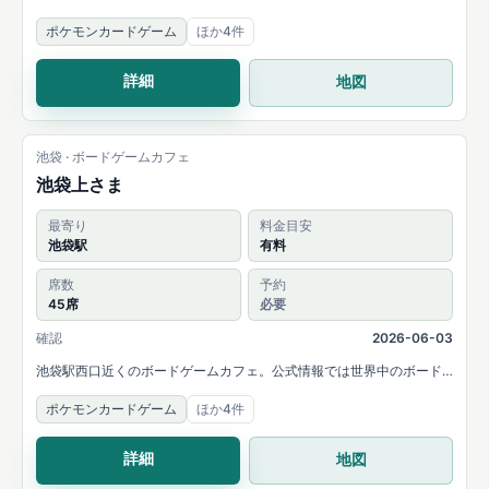
カードゲームの持ち込み可能と案内されています。
ポケモンカードゲーム
ほか4件
詳細
地図
池袋 · ボードゲームカフェ
池袋上さま
最寄り
料金目安
池袋駅
有料
席数
予約
45席
必要
確認
2026-06-03
池袋駅西口近くのボードゲームカフェ。公式情報では世界中のボード
ゲーム・カードゲームを楽しめると案内され、最大45席と個室、予
ポケモンカードゲーム
ほか4件
約・貸切対応があります。
詳細
地図