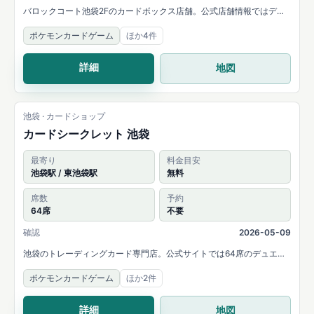
バロックコート池袋2Fのカードボックス店舗。公式店舗情報ではデュ
エルスペース32席、平日22時までの営業、複数タイトルの取扱いを案
ポケモンカードゲーム
ほか4件
内しています。
詳細
地図
池袋 · カードショップ
カードシークレット 池袋
最寄り
料金目安
池袋駅 / 東池袋駅
無料
席数
予約
64席
不要
確認
2026-05-09
池袋のトレーディングカード専門店。公式サイトでは64席のデュエル
スペースと、ポケモンカード・ONE PIECEカードなどの取扱い、定期
ポケモンカードゲーム
ほか2件
的なカードゲームイベントを案内しています。
詳細
地図