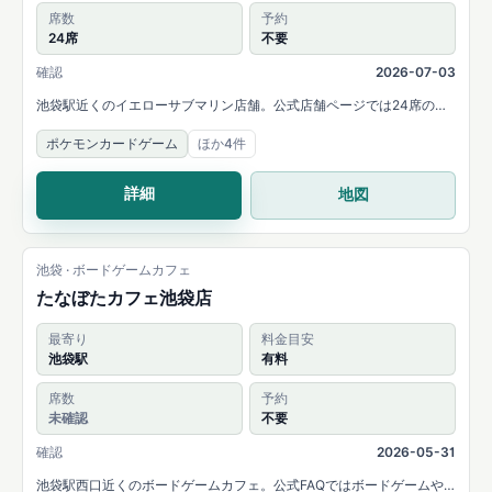
席数
予約
24席
不要
確認
2026-07-03
池袋駅近くのイエローサブマリン店舗。公式店舗ページでは24席のデ
ュエルルームと、MTG・遊戯王・デュエルマスターズ・ポケモンカー
ポケモンカードゲーム
ほか4件
ドゲーム・ONE PIECEカードゲームなどの取扱いを案内しています。
詳細
地図
池袋 · ボードゲームカフェ
たなぼたカフェ池袋店
最寄り
料金目安
池袋駅
有料
席数
予約
未確認
不要
確認
2026-05-31
池袋駅西口近くのボードゲームカフェ。公式FAQではボードゲームや