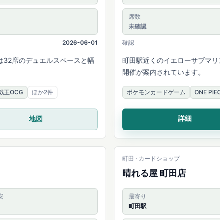
席数
未確認
2026-06-01
確認
は32席のデュエルスペースと幅
町田駅近くのイエローサブマリ
開催が案内されています。
戯王OCG
ほか2件
ポケモンカードゲーム
ONE P
詳細
地図
町田 · カードショップ
晴れる屋 町田店
安
最寄り
町田駅