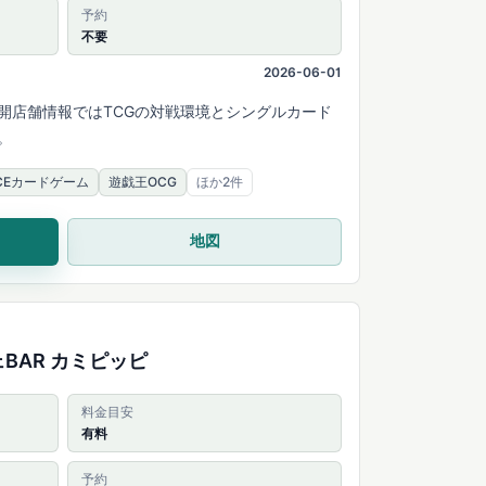
予約
不要
2026-06-01
開店舗情報ではTCGの対戦環境とシングルカード
。
IECEカードゲーム
遊戯王OCG
ほか2件
地図
BAR カミピッピ
料金目安
有料
予約